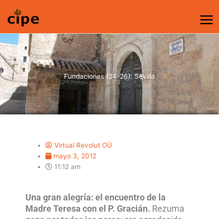
Ir
al
contenido
Fundaciones (24-26): Sevilla
Virtual Revolut OÜ
mayo 3, 2012
11:12 am
Una gran alegría: el encuentro de la
Madre Teresa con el P. Gracián.
Rezuma