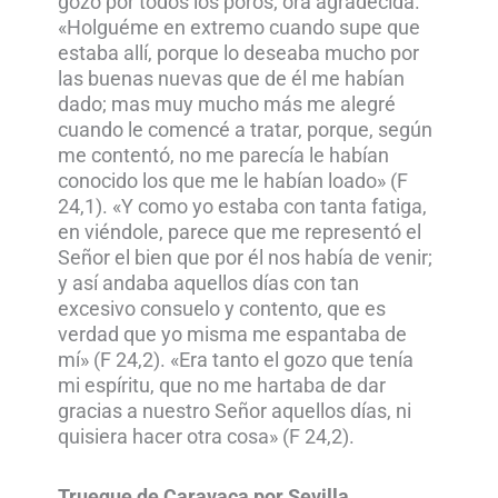
gozo por todos los poros; ora agradecida.
«Holguéme en extremo cuando supe que
estaba allí, porque lo deseaba mucho por
las buenas nuevas que de él me habían
dado; mas muy mucho más me alegré
cuando le comencé a tratar, porque, según
me contentó, no me parecía le habían
conocido los que me le habían loado» (F
24,1). «Y como yo estaba con tanta fatiga,
en viéndole, parece que me representó el
Señor el bien que por él nos había de venir;
y así andaba aquellos días con tan
excesivo consuelo y contento, que es
verdad que yo misma me espantaba de
mí» (F 24,2). «Era tanto el gozo que tenía
mi espíritu, que no me hartaba de dar
gracias a nuestro Señor aquellos días, ni
quisiera hacer otra cosa» (F 24,2).
Trueque de Caravaca por Sevilla.