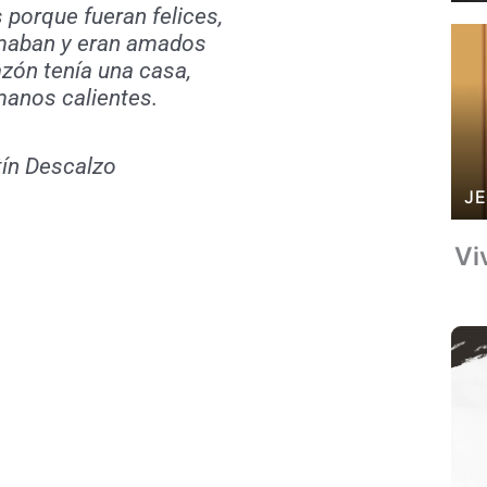
 porque fueran felices,
maban y eran amados
zón tenía una casa,
 manos calientes.
tín Descalzo
JE
Vi
pp
gram