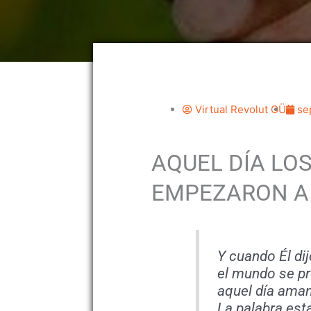
Virtual Revolut OÜ
se
AQUEL DÍA LO
EMPEZARON A 
Y cuando Él di
el mundo se p
aquel día aman
La palabra est