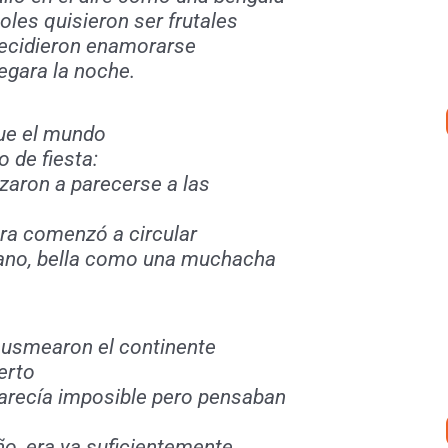
oles quisieron ser frutales
decidieron enamorarse
legara la noche.
que el mundo
 de fiesta:
ezaron a parecerse a las
bra comenzó a circular
no, bella como una muchacha
usmearon el continente
erto
parecía imposible pero pensaban
o, era ya suficientemente