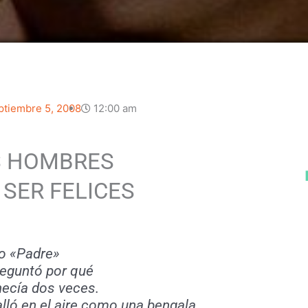
ptiembre 5, 2008
12:00 am
S HOMBRES
SER FELICES
jo «Padre»
reguntó por qué
ecía dos veces.
alló en el aire como una bengala