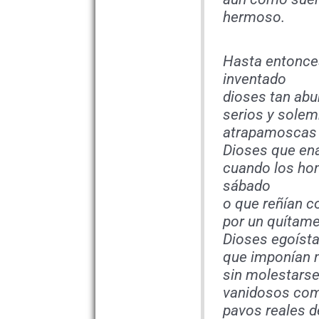
hermoso.
Hasta entonce
inventado
dioses tan abu
serios y solem
atrapamoscas c
Dioses que en
cuando los hom
sábado
o que reñían c
por un quítame
Dioses egoísta
que imponían
sin molestarse
vanidosos com
pavos reales d