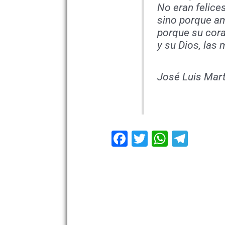
No eran felices
sino porque a
porque su cora
y su Dios, las
José Luis Mar
Facebook
Twitter
WhatsA
Tele