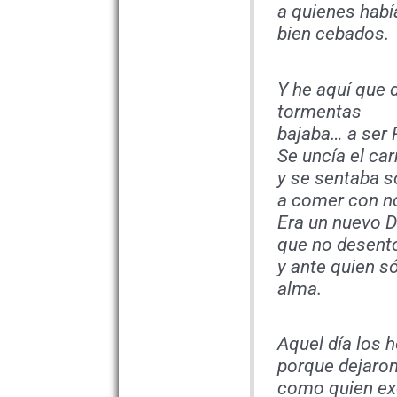
a quienes habí
bien cebados.
Y he aquí que d
tormentas
bajaba… a ser 
Se uncía el ca
y se sentaba s
a comer con nos
Era un nuevo D
que no desent
y ante quien s
alma.
Aquel día los 
porque dejaron
como quien ex