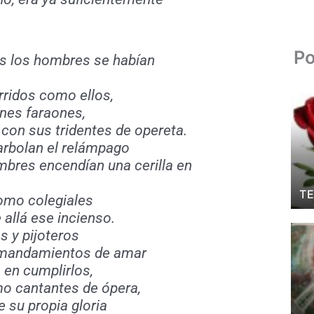
Po
s los hombres se habían
rridos como ellos,
nes faraones,
on sus tridentes de opereta.
arbolan el relámpago
bres encendían una cerilla en
TE
omo colegiales
 allá ese incienso.
s y pijoteros
 mandamientos de amar
 en cumplirlos,
o cantantes de ópera,
e su propia gloria