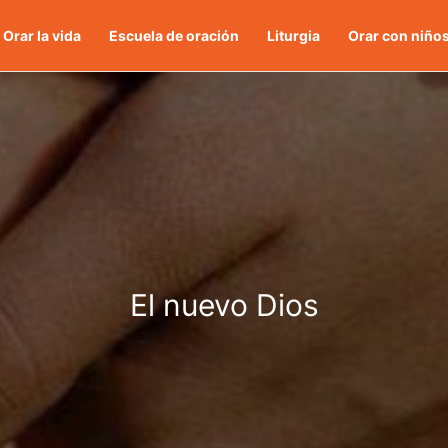
Orar la vida
Escuela de oración
Liturgia
Orar con niño
El nuevo Dios