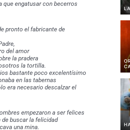
a que engatusar con becerros
LA
e pronto el fabricante de
Padre,
rro del amor
obre la pradera
OR
otros la tortilla.
CA
ios bastante poco excelentísimo
onaba en las tabernas
ólo era necesario descalzar el
hombres empezaron a ser felices
 de buscar la felicidad
HA
cava una mina.