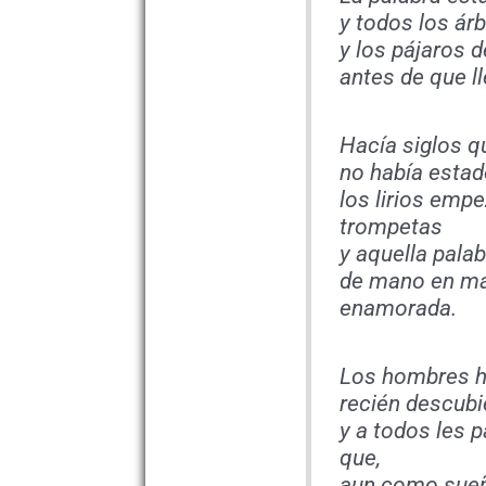
y todos los árb
y los pájaros 
antes de que l
Hacía siglos 
no había estado
los lirios emp
trompetas
y aquella pala
de mano en ma
enamorada.
Los hombres h
recién descubi
y a todos les 
que,
aun como sueñ