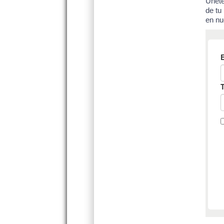
Únete
de tu
en nu