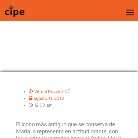
Ir
al
contenido
Orar como María
Virtual Revolut OÜ
agosto 11, 2010
12:00 am
El icono más antiguo que se conserva de
María la representa en actitud orante, con